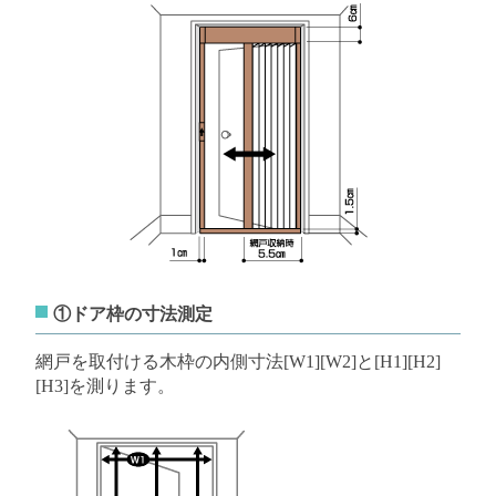
①ドア枠の寸法測定
網戸を取付ける木枠の内側寸法[W1][W2]と[H1][H2]
[H3]を測ります。